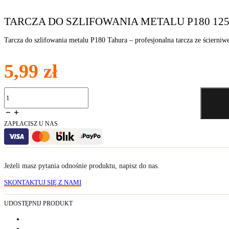
TARCZA DO SZLIFOWANIA METALU P180 12
Tarcza do szlifowania metalu P180 Tahura – profesjonalna tarcza ze ścier
5,99
zł
ilość
Tarcza
do
szlifowania
ZAPŁACISZ U NAS
metalu
P180
125
mm
Jeżeli masz pytania odnośnie produktu, napisz do nas.
SKONTAKTUJ SIĘ Z NAMI
UDOSTĘPNIJ PRODUKT