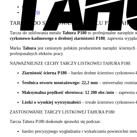
Opis
Opinie (0)
TARCZA DO SZLIFOWANIA METALU P180 TAHU
Tarcza do szlifowania metalu
Tahura P180
to profesjonalne narzędzie
cyrkonowo-kadmowego o drobnej ziarnistości P180
, zapewnia wyjątk
Marka
Tahura
jest cenionym polskim producentem narzędzi ściernych 
profesjonalnych efektów pracy.
NAJWAŻNIEJSZE CECHY TARCZY LISTKOWEJ TAHURA P180:
Ziarnistość ścierna P180
– bardzo drobne ścierniwo cyrkonowo-k
Średnica otworu montażowego: 22,2 mm
– uniwersalny rozmiar
Maksymalna prędkość obrotowa: 12 200 obr./min
– zapewnia e
Listki o wysokiej wytrzymałości
– trwałe ścierniwo cyrkonowo-ka
ZASTOSOWANIE TARCZY LISTKOWEJ TAHURA P180:
Tarcza Tahura P180 doskonale sprawdzi się podczas:
bardzo precyzyjnego wygładzania i wykańczania powierzchni meta