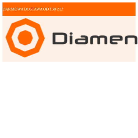
DARMOWA DOSTAWA OD 150 ZŁ!
Tarcze
Tarcza do szlifowani...