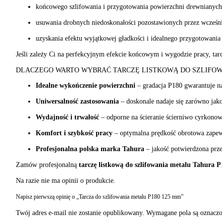
końcowego szlifowania i przygotowania powierzchni drewnianych
usuwania drobnych niedoskonałości pozostawionych przez wcześni
uzyskania efektu wyjątkowej gładkości i idealnego przygotowania 
Jeśli zależy Ci na perfekcyjnym efekcie końcowym i wygodzie pracy, ta
DLACZEGO WARTO WYBRAĆ TARCZĘ LISTKOWĄ DO SZLIFOW
Idealne wykończenie powierzchni
– gradacja P180 gwarantuje na
Uniwersalność zastosowania
– doskonale nadaje się zarówno ja
Wydajność i trwałość
– odporne na ścieranie ścierniwo cyrkono
Komfort i szybkość pracy
– optymalna prędkość obrotowa zapewn
Profesjonalna polska marka Tahura
– jakość potwierdzona prze
Zamów profesjonalną
tarczę listkową do szlifowania metalu Tahura 
Na razie nie ma opinii o produkcie.
Napisz pierwszą opinię o „Tarcza do szlifowania metalu P180 125 mm”
Twój adres e-mail nie zostanie opublikowany.
Wymagane pola są oznacz