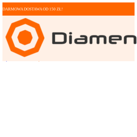
DARMOWA DOSTAWA OD 150 ZŁ!
Rękawice robocze
Rękawice robocze Red...