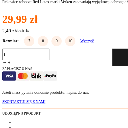
Rękawice robocze Red Latex marki Verken zapewniają wyjątkową ochronę dłon
29,99
zł
2,49 zł/sztuka
Rozmiar:
7
8
9
10
Wyczyść
ilość
Rękawice
robocze
Red
ZAPŁACISZ U NAS
Latex
12
sztuk
(par)
Jeżeli masz pytania odnośnie produktu, napisz do nas.
SKONTAKTUJ SIĘ Z NAMI
UDOSTĘPNIJ PRODUKT