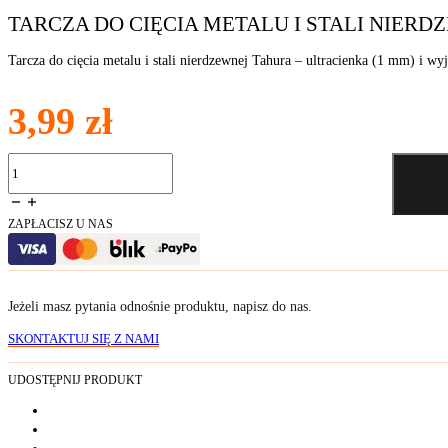
TARCZA DO CIĘCIA METALU I STALI NIERD
Tarcza do cięcia metalu i stali nierdzewnej Tahura – ultracienka (1 mm) i wy
3,99
zł
ilość
Tarcza
do
cięcia
ZAPŁACISZ U NAS
metalu
i
stali
nierdzewnej
125x1,0
Jeżeli masz pytania odnośnie produktu, napisz do nas.
mm
SKONTAKTUJ SIĘ Z NAMI
UDOSTĘPNIJ PRODUKT