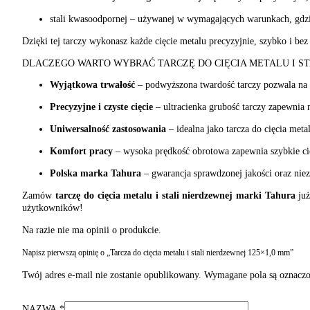
stali kwasoodpornej – używanej w wymagających warunkach, gdzie
Dzięki tej tarczy wykonasz każde cięcie metalu precyzyjnie, szybko i bez
DLACZEGO WARTO WYBRAĆ TARCZĘ DO CIĘCIA METALU I S
Wyjątkowa trwałość
– podwyższona twardość tarczy pozwala na d
Precyzyjne i czyste cięcie
– ultracienka grubość tarczy zapewnia 
Uniwersalność zastosowania
– idealna jako tarcza do cięcia meta
Komfort pracy
– wysoka prędkość obrotowa zapewnia szybkie cię
Polska marka Tahura
– gwarancja sprawdzonej jakości oraz nie
Zamów
tarczę do cięcia metalu i stali nierdzewnej marki Tahura
już
użytkowników!
Na razie nie ma opinii o produkcie.
Napisz pierwszą opinię o „Tarcza do cięcia metalu i stali nierdzewnej 125×1,0 mm”
Twój adres e-mail nie zostanie opublikowany.
Wymagane pola są oznacz
NAZWA
*