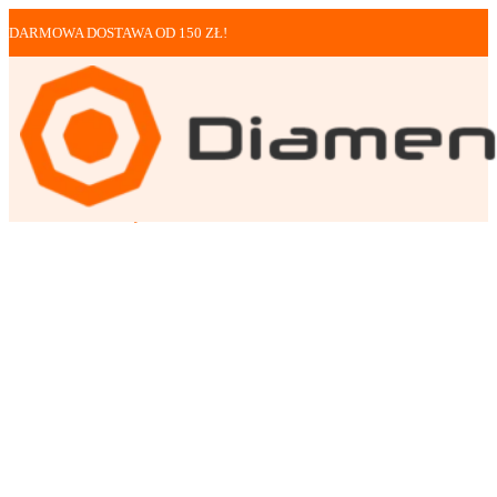
DARMOWA DOSTAWA OD 150 ZŁ!
Tarcze
Tarcza do cięcia met...