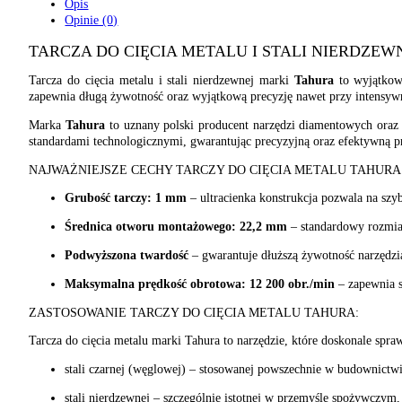
Opis
Opinie (0)
TARCZA DO CIĘCIA METALU I STALI NIERDZEW
Tarcza do cięcia metalu i stali nierdzewnej marki
Tahura
to wyjątkowo
zapewnia długą żywotność oraz wyjątkową precyzję nawet przy intensy
Marka
Tahura
to uznany polski producent narzędzi diamentowych oraz 
standardami technologicznymi, gwarantując precyzyjną oraz efektywną p
NAJWAŻNIEJSZE CECHY TARCZY DO CIĘCIA METALU TAHURA
Grubość tarczy: 1 mm
– ultracienka konstrukcja pozwala na szyb
Średnica otworu montażowego: 22,2 mm
– standardowy rozmiar
Podwyższona twardość
– gwarantuje dłuższą żywotność narzędzia 
Maksymalna prędkość obrotowa: 12 200 obr./min
– zapewnia s
ZASTOSOWANIE TARCZY DO CIĘCIA METALU TAHURA:
Tarcza do cięcia metalu marki Tahura to narzędzie, które doskonale spraw
stali czarnej (węglowej) – stosowanej powszechnie w budownictwie
stali nierdzewnej – szczególnie istotnej w przemyśle spożywczym