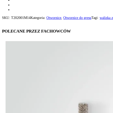
SKU:
T202001M14
Kategoria:
Otwornice
,
Otwornice do gresu
Tagi:
walizka 
POLECANE PRZEZ FACHOWCÓW