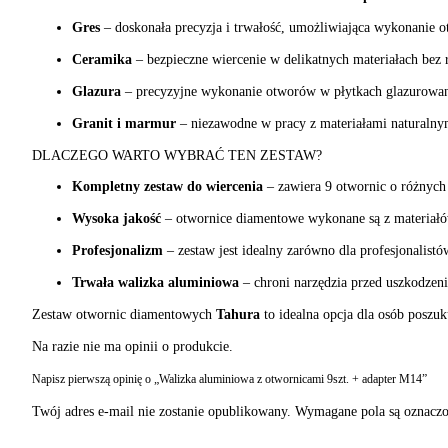
Gres
– doskonała precyzja i trwałość, umożliwiająca wykonanie 
Ceramika
– bezpieczne wiercenie w delikatnych materiałach bez 
Glazura
– precyzyjne wykonanie otworów w płytkach glazurowa
Granit i marmur
– niezawodne w pracy z materiałami naturalnym
DLACZEGO WARTO WYBRAĆ TEN ZESTAW?
Kompletny zestaw do wiercenia
– zawiera 9 otwornic o różnych 
Wysoka jakość
– otwornice diamentowe wykonane są z materiałów
Profesjonalizm
– zestaw jest idealny zarówno dla profesjonalist
Trwała walizka aluminiowa
– chroni narzędzia przed uszkodzeni
Zestaw otwornic diamentowych
Tahura
to idealna opcja dla osób poszu
Na razie nie ma opinii o produkcie.
Napisz pierwszą opinię o „Walizka aluminiowa z otwornicami 9szt. + adapter M14”
Twój adres e-mail nie zostanie opublikowany.
Wymagane pola są oznacz