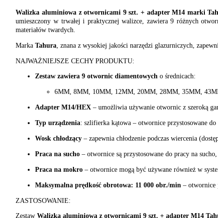
na
Walizka aluminiowa z otwornicami 9 szt. + adapter M14 marki Ta
stronie
umieszczony w trwałej i praktycznej walizce, zawiera 9 różnych otw
produktu
materiałów twardych.
Marka
Tahura
, znana z wysokiej jakości narzędzi glazurniczych, zape
NAJWAŻNIEJSZE CECHY PRODUKTU:
Zestaw zawiera 9 otwornic diamentowych
o średnicach:
6MM, 8MM, 10MM, 12MM, 20MM, 28MM, 35MM, 43
Adapter M14/HEX
– umożliwia używanie otwornic z szeroką gamą
Typ urządzenia
: szlifierka kątowa – otwornice przystosowane d
Wosk chłodzący
– zapewnia chłodzenie podczas wiercenia (dostę
Praca na sucho
– otwornice są przystosowane do pracy na sucho,
Praca na mokro
– otwornice mogą być używane również w system
Maksymalna prędkość obrotowa: 11 000 obr./min
– otwornice 
ZASTOSOWANIE:
Zestaw
Walizka aluminiowa z otwornicami 9 szt. + adapter M14 Tah