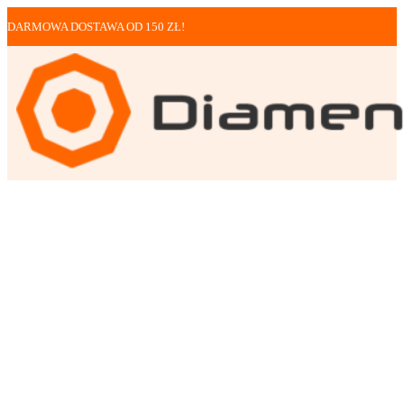
DARMOWA DOSTAWA OD 150 ZŁ!
Otwornice
Walizka aluminiowa z...