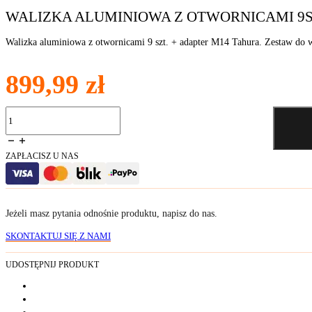
WALIZKA ALUMINIOWA Z OTWORNICAMI 9SZ
Walizka aluminiowa z otwornicami 9 szt. + adapter M14 Tahura. Zestaw do w
899,99
zł
ilość
Walizka
aluminiowa
z
ZAPŁACISZ U NAS
otwornicami
9szt.
+
adapter
M14
Jeżeli masz pytania odnośnie produktu, napisz do nas.
SKONTAKTUJ SIĘ Z NAMI
UDOSTĘPNIJ PRODUKT