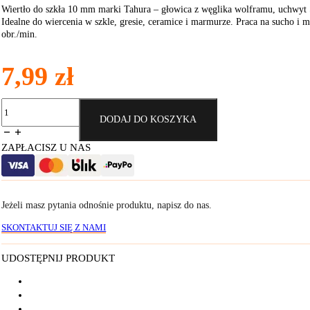
Wiertło do szkła 10 mm marki Tahura – głowica z węglika wolframu, uchw
Idealne do wiercenia w szkle, gresie, ceramice i marmurze. Praca na sucho i 
obr./min.
7,99
zł
ilość
Wiertło
DODAJ DO KOSZYKA
do
szkła
ZAPŁACISZ U NAS
10
mm
Jeżeli masz pytania odnośnie produktu, napisz do nas.
SKONTAKTUJ SIĘ Z NAMI
UDOSTĘPNIJ PRODUKT