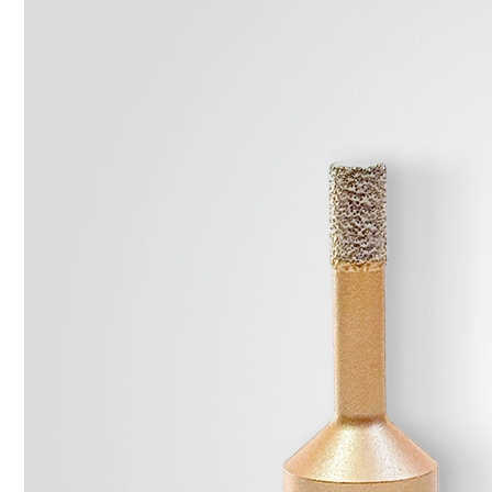
63,99
ZŁ