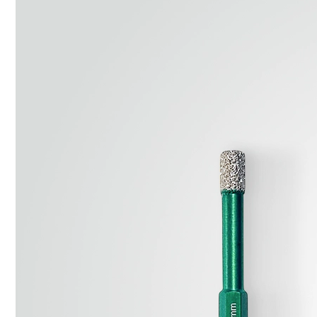
DIAMENTOWA
DO GRESU 6 MM
SKT
47,99
ZŁ