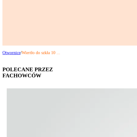
Otwornice
Wiertło do szkła 10 ...
POLECANE PRZEZ
FACHOWCÓW
OTWORNICA
DIAMENTOWA
DO GRESU 10 MM
64,99
ZŁ