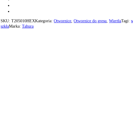
SKU:
T205010HEX
Kategoria:
Otwornice
,
Otwornice do gresu
,
Wiertła
Tagi:
w
szkła
Marka:
Tahura