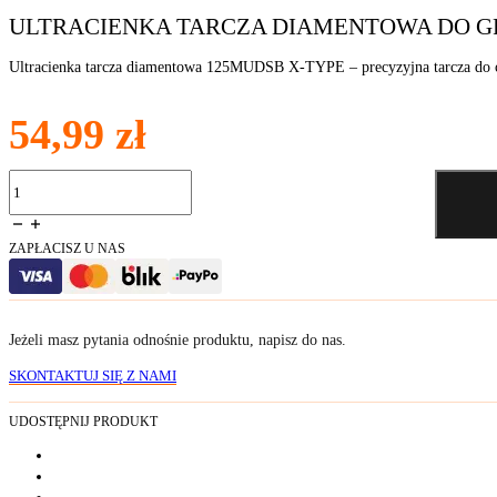
ULTRACIENKA TARCZA DIAMENTOWA DO GR
Ultracienka tarcza diamentowa 125MUDSB X-TYPE – precyzyjna tarcza do cięc
54,99
zł
ilość
Ultracienka
tarcza
diamentowa
ZAPŁACISZ U NAS
do
gresu
125x1,2
mm
Jeżeli masz pytania odnośnie produktu, napisz do nas.
SKONTAKTUJ SIĘ Z NAMI
UDOSTĘPNIJ PRODUKT