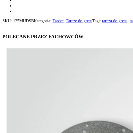
SKU:
125MUDSB
Kategoria:
Tarcze
,
Tarcze do gresu
Tagi:
tarcza do gresu
,
t
POLECANE PRZEZ FACHOWCÓW