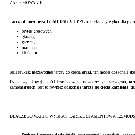
ZASTOSOWANIE
Tarcza diamentowa 125MUDSB X-TYPE
to doskonały wybór dla glazu
płytek gresowych,
glazury,
granitu,
marmuru,
klinkieru.
Jeśli szukasz niezawodnej tarczy do cięcia gresu, ten model doskonale sp
Dzięki wyjątkowej jakości i zastosowaniu nowoczesnych rozwiązań,
ta
kamieniarskich. Jest to również doskonała
tarcza do cięcia kamienia
, d
DLACZEGO WARTO WYBRAĆ TARCZĘ DIAMENTOWĄ 125MUDS