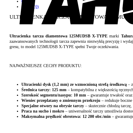
Opis
Opinie (0)
ULTRACIENKA TARCZA DIAMENTOWA 125MUDSB 
Ultracienka tarcza diamentowa 125MUDSB X-TYPE
marki
Tahur
zaawansowanych technologii tarcza zapewnia niezwykłą precyzję i wydajn
gresu, to model 125MUDSB X-TYPE spełni Twoje oczekiwania.
NAJWAŻNIEJSZE CECHY PRODUKTU:
Ultracienki dysk (1,2 mm) ze wzmocnioną strefą środkową
– z
Średnica tarczy: 125 mm
– kompatybilna z większością ręcznych
Szerokość segmentu/nasypu: 10 mm
– gwarantuje trwałość oraz
Wieniec przeplatany o zmiennym przekroju
– redukuje boczne 
Specjalne otwory na obrysie tarczy
– skutecznie chłodzą tarczę,
Praca na sucho i mokro
– uniwersalność tarczy umożliwia dosto
Maksymalna prędkość obrotowa: 12 200 obr./min
– gwarantuje