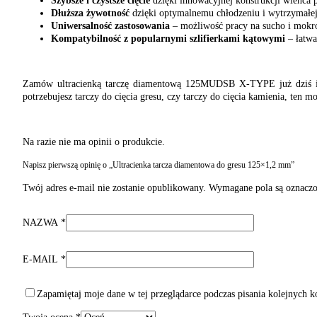
Szybsze i czystsze cięcie
dzięki innowacyjnej konstrukcji wieńca 
Dłuższa żywotność
dzięki optymalnemu chłodzeniu i wytrzymałej 
Uniwersalność zastosowania
– możliwość pracy na sucho i mokr
Kompatybilność z popularnymi szlifierkami kątowymi
– łatwa
Zamów ultracienką tarczę diamentową 125MUDSB X-TYPE już dziś i cie
potrzebujesz tarczy do cięcia gresu, czy tarczy do cięcia kamienia, ten
Na razie nie ma opinii o produkcie.
Napisz pierwszą opinię o „Ultracienka tarcza diamentowa do gresu 125×1,2 mm”
Twój adres e-mail nie zostanie opublikowany.
Wymagane pola są oznacz
NAZWA
*
E-MAIL
*
Zapamiętaj moje dane w tej przeglądarce podczas pisania kolejnych 