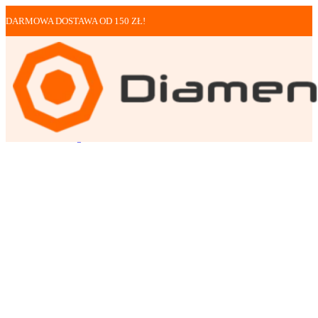
DARMOWA DOSTAWA OD 150 ZŁ!
Tarcze
Tarcze do gresu
Ultracienka tarcza d...